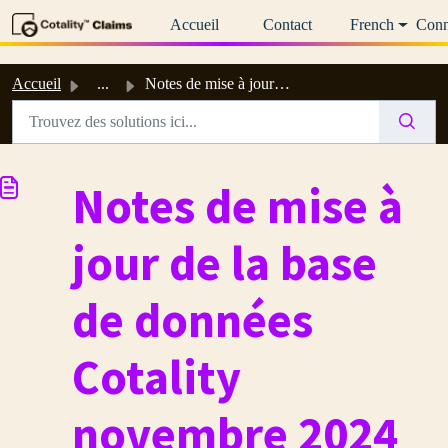
Passer au contenu principal
Accueil
Contact
French
Conn
Accueil
...
Notes de mise à jour de la base de données Cotality novem...
Notes de mise à
jour de la base
de données
Cotality
novembre 2024