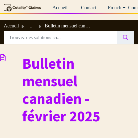
Passer au contenu principal
Accueil
Contact
French
Conn
Accueil
...
Bulletin mensuel canadien - février 2025
Bulletin
mensuel
canadien -
février 2025