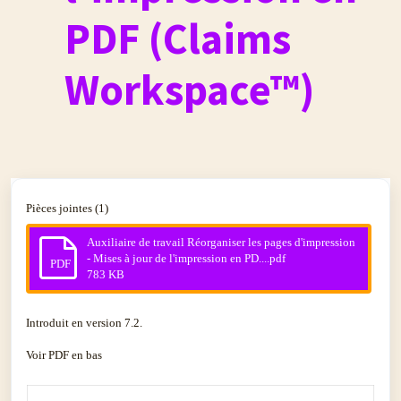
PDF (Claims
Workspace™)
Pièces jointes (1)
Auxiliaire de travail Réorganiser les pages d'impression
- Mises à jour de l'impression en PD....pdf
PDF
783 KB
Introduit en version 7.2.
Voir PDF en bas