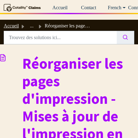
Passer au contenu principal
Accueil
Contact
French
Conn
Accueil
...
Réorganiser les pages d'impression - Mises à jour de ...
Réorganiser les
pages
d'impression -
Mises à jour de
l'impression en