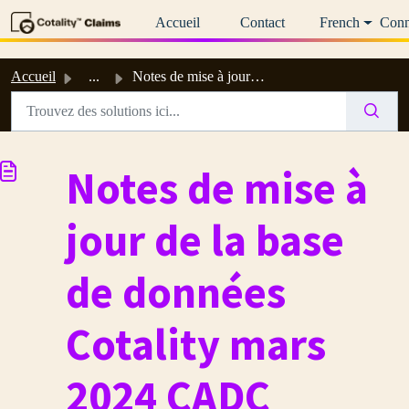
Passer au contenu principal
Accueil
Contact
French
Conn
Accueil
...
Notes de mise à jour de la base de données Cotality mars ...
Notes de mise à
jour de la base
de données
Cotality mars
2024 CADC