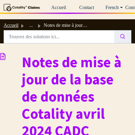
Passer au contenu principal
Accueil
Contact
French
Conn
Accueil
...
Notes de mise à jour de la base de données Cotality avril...
Notes de mise à
jour de la base
de données
Cotality avril
2024 CADC