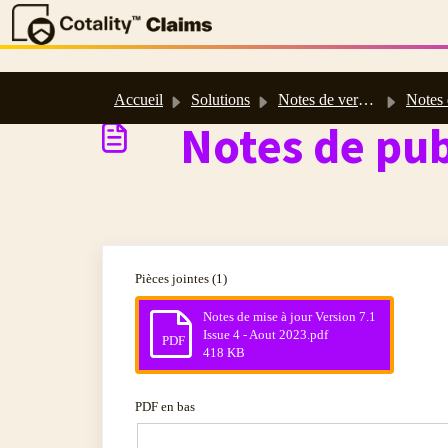
Passer au contenu principal
Accueil
Solutions
Notes de version, mises à jour logicielles et de base de données
Notes de Publica
Notes de pub
Pièces jointes (1)
Notes de mise à jour Version 7.1
Issue 4 - Aout 2023.pdf
PDF
418 KB
PDF en bas