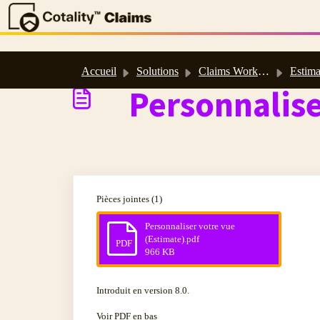
Passer au contenu principal
Accueil
Solutions
Claims Workspace™ et Estimate™ : Aide en ligne et guides d’utilisation
Estim
Personnalise
Pièces jointes (1)
Personnaliser votre vue
(Estimate).pdf
PDF
966 KB
Introduit en version 8.0.
Voir PDF en bas