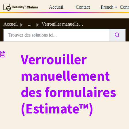
Passer au contenu principal
Accueil
Contact
French
Conn
Accueil
...
Verrouiller manuellement des formulaires (Estimate™)
Verrouiller
manuellement
des formulaires
(Estimate™)