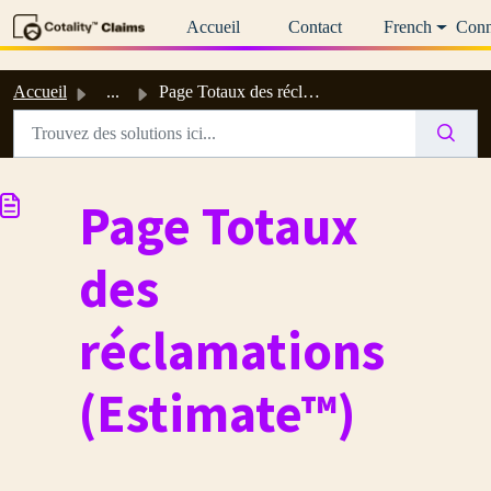
Passer au contenu principal
Accueil
Contact
French
Conn
Accueil
...
Page Totaux des réclamations (Estimate™)
Page Totaux
des
réclamations
(Estimate™)