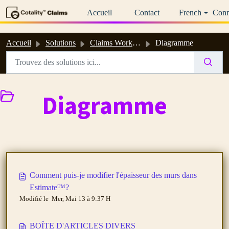
Passer au contenu principal
Accueil
Contact
French
Conn
Accueil
Solutions
Claims Workspace™ et Estimate™ : Aide en ligne et guides d’utilisation
Diagramme
Diagramme
Comment puis-je modifier l'épaisseur des murs dans
Estimate™?
Modifié le Mer, Mai 13 à 9:37 H
BOÎTE D'ARTICLES DIVERS